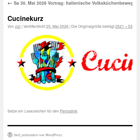
←
Sa 30. Mai 2026 Vortrag: Italienische Volksküchenbewegun
Cucinekurz
Von
zizi
|
Veröffentlicht
25. Mai 2026
|
Die Originalgröße beträgt
2521 × 532
Pi
Setze ein Lesezeichen für den
Permalink
.
Stolz präsentiert von WordPress.