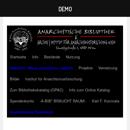
DEMO
Zum
Inhalt
springen
Startseite
Info
Bestände
Nutzung
Gesucht / Nous cherchons / search
Projekte
Vernetzung
Bilder
Institut für Anarchismusforschung
Zum Bibliothekskatalog (OPAC)
Info zum Online Katalog
Spendenkonto
-A-BIB* BRAUCHT RAUM!-
Karl F. Kocmata
Anarchismus Österreich