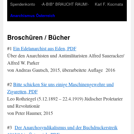
Spendenkonto
-A-BIB* BRAUCHT RAUM!-
Karl F. Kocmata
Anarchismus Österreich
Broschüren / Bücher
#1
Ein Edelanarchist aus Eden, PDF
Über den Anarchisten und Antimilitaristen Alfred Saueracker/
Alfred W. Parker
von Andreas Gautsch, 2015, überarbeitete Auflage 2016
#2
Bitte schicken Sie uns einige Maschinengewehre und
Zigaretten, PDF
Leo Rothziegel (5.12.1892 – 22.4.1919) Jüdischer Proletarier
und Revolutionär
von Peter Haumer, 2015
#3
Der Anarchosyndikalismus und der Buchdruckerstreik