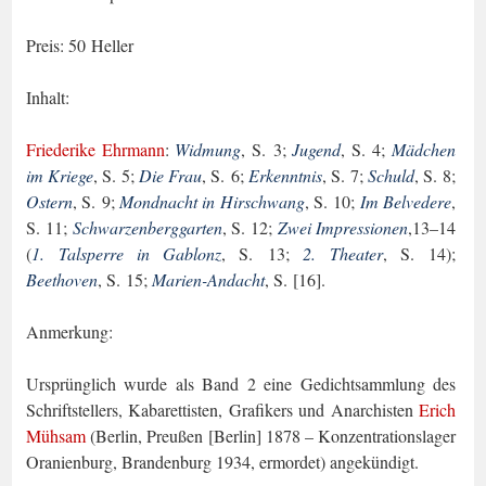
Preis: 50 Heller
Inhalt:
Friederike Ehrmann
:
Widmung
, S. 3;
Jugend
, S. 4;
Mädchen
im Kriege
, S. 5;
Die Frau
, S. 6;
Erkenntnis
, S. 7;
Schuld
, S. 8;
Ostern
, S. 9;
Mondnacht in Hirschwang
, S. 10;
Im Belvedere
,
S. 11;
Schwarzenberggarten
, S. 12;
Zwei Impressionen
,13–14
(
1. Talsperre in Gablonz
, S. 13;
2. Theater
, S. 14);
Beethoven
, S. 15;
Marien-Andacht
, S. [16].
Anmerkung:
Ursprünglich wurde als Band 2 eine Gedichtsammlung des
Schriftstellers, Kabarettis­ten, Grafikers und Anarchisten
Erich
Mühsam
(Berlin, Preußen [Berlin] 1878 – Kon­zentrationslager
Oranienburg, Brandenburg 1934, ermordet) angekündigt.