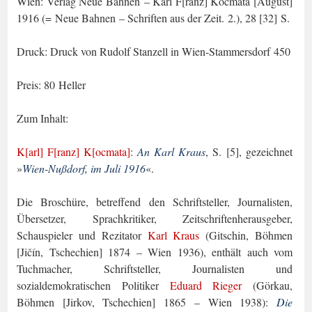
Wien: Verlag Neue Bahnen – Karl F[ranz] Kocmata [August]
1916 (= Neue Bahnen – Schriften aus der Zeit. 2.), 28 [32] S.
Druck: Druck von Rudolf Stanzell in Wien-Stammersdorf 450
Preis: 80 Heller
Zum Inhalt:
K[arl] F[ranz] K[ocmata]
:
An Karl Kraus
, S. [5], gezeichnet
»
Wien-Nußdorf, im Juli 1916
«.
Die Broschüre, betreffend den Schriftsteller, Journalisten,
Übersetzer, Sprachkritiker, Zeitschriftenherausgeber,
Schauspieler und Rezitator
Karl Kraus
(Gitschin, Böhmen
[Jičín, Tschechien] 1874 – Wien 1936), enthält auch vom
Tuchmacher, Schriftsteller, Journalisten und
sozialdemokratischen Politiker
Eduard Rieger
(Görkau,
Böhmen [Jir­kov, Tschechien] 1865 – Wien 1938):
Die