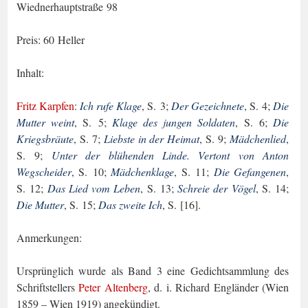
Wiednerhauptstraße 98
Preis: 60 Heller
Inhalt:
Fritz Karpfen
:
Ich rufe Klage
, S. 3;
Der Gezeichnete
, S. 4;
Die
Mutter weint
, S. 5;
Klage des jungen Soldaten
, S. 6;
Die
Kriegsbräute
, S. 7;
Liebste in der Heimat
, S. 9;
Mäd­chenlied
,
S. 9;
Unter der blühenden Linde. Vertont von Anton
Wegscheider
, S. 10;
Mädchenklage
, S. 11;
Die Gefangenen
,
S. 12;
Das Lied vom Leben
, S. 13
;
Schreie der Vögel
, S. 14;
Die Mutter
, S. 15;
Das zweite Ich
, S. [16].
Anmerkungen:
Ursprünglich wurde als Band 3 eine Gedichtsammlung des
Schriftstellers
Peter Alten­berg
, d. i. Richard Engländer (Wien
1859 – Wien 1919) angekündigt.