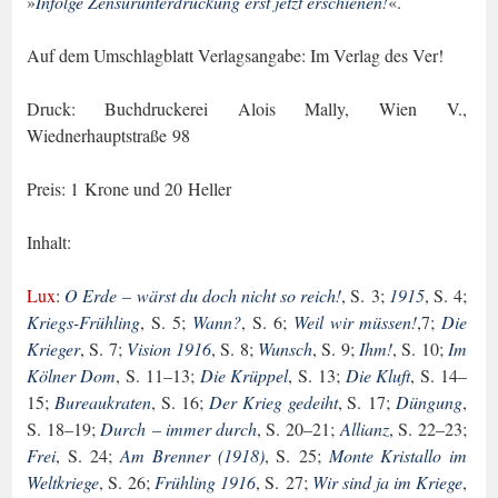
»
Infolge Zensurunterdrückung erst jetzt erschienen!
«
.
Auf dem Umschlagblatt
Verlagsangabe
: Im Verlag des Ver!
Druck: Buchdruckerei Alois Mally, Wien V.,
Wiednerhauptstraße 98
Preis: 1 Krone und 20 Heller
Inhalt:
Lux
:
O Erde – wärst du doch nicht so reich!
, S. 3;
1915
, S. 4;
Kriegs-Frühling
, S. 5;
Wann?
, S. 6;
Weil wir müssen!
,7;
Die
Krieger
, S. 7;
Vision 1916
, S. 8;
Wunsch
, S. 9;
Ihm!
, S. 10;
Im
Kölner Dom
, S. 11–13;
Die Krüppel
, S. 13;
Die Kluft
, S. 14–
15;
Bu­reaukraten
, S. 16;
Der Krieg gedeiht
, S. 17;
Düngung
,
S. 18–19;
Durch – immer durch
, S. 20–21;
Allianz
, S. 22–23;
Frei
, S. 24;
Am Brenner (1918)
, S. 25;
Monte Kristallo im
Weltkriege
, S. 26;
Frühling 1916
, S. 27;
Wir sind ja im Kriege
,