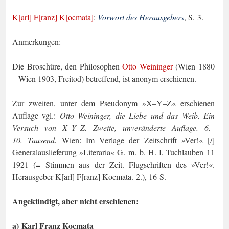
K[arl] F[ranz] K[ocmata]
:
Vorwort des Herausgebers
, S. 3.
Anmerkungen:
Die Broschüre, den Philosophen
Otto Weininger
(Wien 1880
– Wien 1903, Freitod) be­treffend, ist anonym erschienen.
Zur zweiten, unter dem Pseudonym »X–Y–Z« erschienen
Auflage vgl.:
Otto Weininger, die Liebe und das Weib. Ein
Versuch von X–Y–Z. Zweite, unveränderte Auflage. 6.–
10. Tausend.
Wien: Im Verlage der Zeitschrift »Ver!« [/]
Generalauslieferung »Litera­ria« G. m. b. H. I, Tuchlauben 11
1921 (= Stimmen aus der Zeit. Flugschriften des »Ver!«.
Herausgeber K[arl] F[ranz] Kocmata. 2.), 16 S.
Angekündigt, aber nicht erschienen:
a) Karl Franz Kocmata