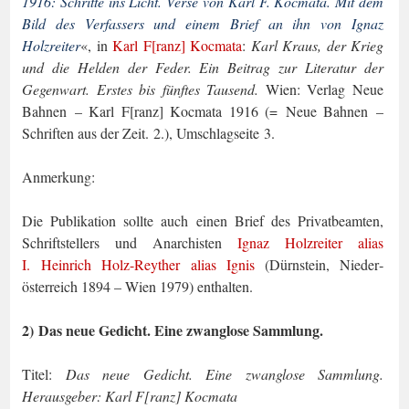
1916:
Schritte ins Licht. Verse von Karl F. Kocmata. Mit dem
Bild des Verfassers und einem Brief an ihn von Ignaz
Holzreiter
«, in
Karl F[ranz] Kocmata
:
Karl Kraus, der Krieg
und die Helden der Feder. Ein Beitrag zur Literatur der
Gegenwart. Erstes bis fünftes Tausend.
Wien: Verlag Neue
Bahnen – Karl F[ranz] Kocmata 1916 (= Neue Bahnen –
Schriften aus der Zeit. 2.), Umschlagseite 3.
Anmerkung:
Die Publikation sollte auch einen Brief des Privatbeamten,
Schriftstellers und Anar­chisten
Ignaz Holzreiter alias
I. Heinrich Holz-Reyther alias Ignis
(Dürnstein, Nieder­
österreich 1894 – Wien 1979) enthalten.
2) Das neue Gedicht. Eine zwanglose Sammlung.
Titel:
Das neue Gedicht. Eine zwanglose Sammlung.
Herausgeber: Karl F[ranz] Kocmata