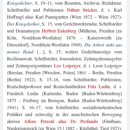
Kriegsdichter
, S. 10–11, vom Beamten, Ar­chivar, Redakteur,
Schriftsteller und Publizisten
Nithart Stricker
, d. i. Karl
Huffnagl alias Karl Paumgartten (Wien 1872 – Wien 1927):
Der Kriegslyriker
, S. 15, vom Ge­richtsreferendar, Schriftsteller
und Dramaturgen
Herbert Eulenberg
(Mülheim, Preußen [zu
Köln, Nordrhein-Westfalen] 1876 – Kaiserswerth [zu
Düsseldorf], Nordrhein-West­falen 1949):
Die Arbeit sinkt aus
meiner Hand
[…], S. 15, weiters Gedichtauszüge vom
Rechtsanwalt, Schriftsteller, Journalisten, Zeitungsherausgeber
und Zeitungseigentümer
Leo Leipziger
, d. i. Leon Leipziger
(Breslau, Preußen [Wrocław, Polen] 1861 – Berlin, Preußen
[Berlin] 1922), S. 15–16, vom Schriftsteller, Publizisten,
Realschulprofessor und Realschuldirektor
Fritz Ludin
, d. i.
Friedrich Ludin (Karlsruhe, Baden [Baden-Württemberg]
1875 – Freiburg im Breisgau, Baden [Baden-Württemberg]
1941), S. 16–17, vom Schriftsteller, sozialdemokratischen
Politiker und zeitweilig in der anarchisti­schen Bewegung
aktiven
Alfons Petzold alias De Profundis
(Fünfhaus,
Niederösterreich [zu Wien 15.] 1882 – Kitzbühel, Tirol 1923),