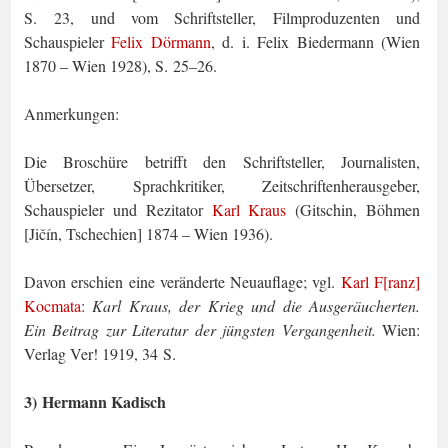
S. 23, und vom Schriftsteller, Filmprodu­zenten und
Schauspieler
Felix Dörmann
, d. i. Felix Biedermann (Wien
1870 – Wien 1928), S. 25–26.
Anmerkungen:
Die Broschüre betrifft den Schriftsteller, Journalisten,
Übersetzer, Sprachkritiker, Zeit­schriftenherausgeber,
Schauspieler und Rezitator
Karl Kraus
(Gitschin, Böhmen
[Jičín, Tschechien] 1874 – Wien 1936).
Davon erschien eine veränderte Neuauflage; vgl.
Karl F[ranz]
Kocmata
:
Karl Kraus, der Krieg und die Ausgeräucherten.
Ein Beitrag zur Literatur der jüngsten Vergangen­heit.
Wien:
Verlag Ver! 1919, 34 S.
3) Hermann Kadisch