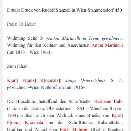
Druck: Druck von Rudolf Stanzell in Wien-Stammersdorf 450
Preis: 80 Heller
Widmung Seite 3: »
Anton Martinelli in Treue gewidmet
«.
Widmung für
den Kellner und Anarchisten
Anton Martinelli
(um 1873 – Wien 1960).
Zum Inhalt:
K[arl] F[ranz] K[ocmata]
:
Junge Österreicher!
, S. 5,
gezeichnet »
Wien-Nußdorf, im Juni 1916
«.
Die Broschüre, betreffend den Schriftsteller
Hermann Bahr
(Linz an der Donau, Oberösterreich 1863 – München, Bayern
1934), enthält auch den Abdruck eines Briefes von
K[arl]
F[ranz] K[ocmata]
an den Schriftsteller, Kabarettisten,
Grafiker und Anar­chisten
Erich Mühsam
(Berlin, Preußen