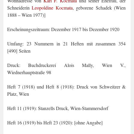
Wohnadresse von
Karl F. Kocmata
und seiner Ehefrau, der
Schneiderin
Leopoldine Kocmata
, geborene Scha­dek (Wien
1888 – Wien
1977
)]
Erscheinungszeitraum: Dezember 1917 bis Dezember 1920
Umfang: 23 Nummern in 21 Heften mit zusammen 354
[490] Seiten
Druck: Buchdruckerei Alois Mally, Wien V.,
Wiednerhauptstraße 98
Heft 7 (1918) und Heft 8 (1918): Druck von Schweitzer &
Platz, Wien
Heft 11 (1919):
Stanzells Druck, Wien-Stammersdorf
Heft 16 (1919) bis Heft 23 (1920): [ohne Angabe]