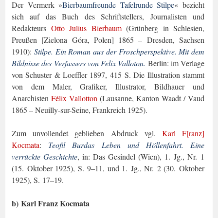
Der Vermerk »
Bierbaumfreunde Tafelrunde Stilpe
« bezieht
sich auf das Buch des Schriftstellers, Journalisten und
Redakteurs
Otto Julius Bierbaum
(Grünberg in Schle
sien,
Preußen [Zielona Góra, Polen] 1865 – Dresden, Sachsen
1910):
Stilpe. Ein Roman aus der Froschperspektive. Mit dem
Bildnisse des Verfassers von Felix Valloton.
Berlin: im Verlage
von Schuster & Loeffler 1897, 415 S. Die Illustration stammt
von dem Ma­ler, Grafiker, Illustrator, Bildhauer und
Anarchisten
Félix Vallotton
(Lausanne, Kanton Waadt / Vaud
1865 – Neuilly-sur-Seine, Frankreich 1925).
Zum unvollendet geblieben Abdruck vgl.
Karl F[ranz]
Kocmata
:
Teofil Burdas Leben und Höllenfahrt. Eine
verrückte Geschichte
, in: Das Gesindel (Wien), 1. Jg., Nr. 1
(15. Oktober 1925), S. 9–11, und 1. Jg., Nr. 2 (30. Oktober
1925), S. 17–19.
b) Karl Franz Kocmata