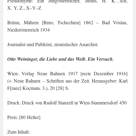
Pseudonyme: Ein Jungösterreicher, Justus, H. K…sch,
X. Y. Z., X–Y–Z
Brünn, Mähren [Brno, Tschechien] 1862 – Bad Vöslau,
Niederösterreich
1934
Journalist und Publizist, zionistischer Anarchist
Otto Weininger, die Liebe und das Weib. Ein Versuch.
Wien: Verlag Neue Bahnen 1917 [recte Dezember 1916]
(= Neue Bahnen – Schriften aus der Zeit. Herausgeber: Karl
F[ranz] Kocmata. 3.), 20 [28] S.
Druck: Druck von Rudolf Stanzell in Wien-Stammersdorf 450
Preis: [80 Heller]
Zum Inhalt: