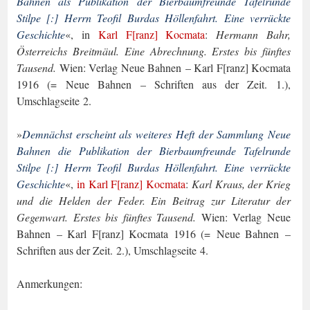
Bahnen als
Publikation der Bierbaumfreunde Tafelrunde
Stilpe [:] Herrn Teofil Burdas Höllenfahrt. Eine verrückte
Geschichte
«, in
Karl F[ranz] Kocmata
:
Hermann Bahr,
Österreichs Breitmäul. Eine Ab­rechnung. Erstes bis fünftes
Tausend.
Wien: Verlag Neue Bahnen – Karl F[ranz] Koc­mata
1916 (= Neue Bahnen – Schriften aus der Zeit. 1.),
Umschlagseite 2.
»
Demnächst erscheint als weiteres Heft der Sammlung Neue
Bahnen die
Publikation der Bierbaumfreunde Tafelrunde
Stilpe [:] Herrn Teofil Burdas Höllenfahrt. Eine ver­rückte
Geschichte
«,
in Karl F[ranz] Kocmata
:
Karl Kraus, der Krieg
und die Helden der Feder. Ein Beitrag zur Literatur der
Gegenwart. Erstes bis fünftes Tausend.
Wien: Verlag Neue
Bahnen – Karl F[ranz] Kocmata 1916 (= Neue Bahnen –
Schriften aus der Zeit. 2.), Umschlagseite 4.
Anmerkungen: