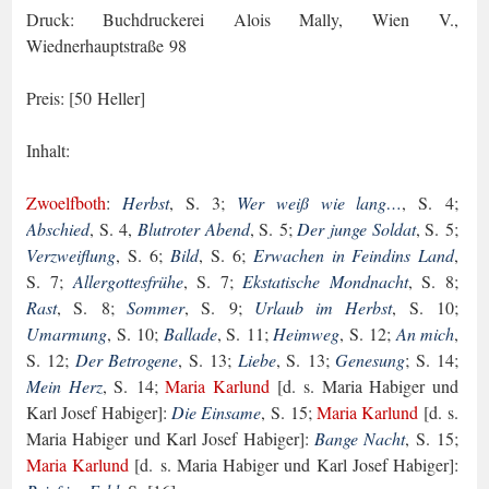
Druck: Buchdruckerei Alois Mally, Wien V.,
Wiednerhauptstraße 98
Preis: [50 Heller]
Inhalt:
Zwoelfboth
:
Herbst
, S. 3;
Wer weiß wie lang…
, S. 4;
Abschied
, S. 4,
Blutroter Abend
, S. 5;
Der junge Soldat
, S. 5;
Verzweiflung
, S. 6;
Bild
, S. 6;
Erwachen in Feindins Land
,
S. 7;
Allergottesfrühe
, S. 7;
Ekstatische Mondnacht
, S. 8;
Rast
, S. 8;
Sommer
, S. 9;
Ur­laub im Herbst
, S. 10;
Umarmung
, S. 10;
Ballade
, S. 11;
Heimweg
, S. 12;
An mich
,
S. 12;
Der Betrogene
, S. 13;
Liebe
, S. 13;
Genesung
; S. 14;
Mein Herz
, S. 14;
Maria Karlund
[d. s. Maria Habiger und
Karl Josef Habiger]:
Die Einsame
, S. 15;
Maria Kar­lund
[d. s.
Maria Habiger und Karl Josef Habiger]:
Bange Nacht
, S. 15;
Maria Karlund
[d. s. Maria Habiger und Karl Josef Habiger]: