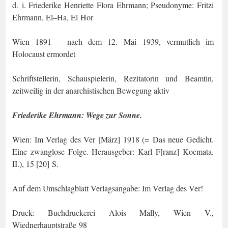
d. i. Friederike Henriette Flora Ehrmann; Pseudonyme: Fritzi
Ehrmann, El–Ha, El Hor
Wien 1891 – nach dem 12. Mai 1939, vermutlich im
Holocaust ermordet
Schriftstellerin, Schauspielerin, Rezitatorin und Beamtin,
zeitweilig in der anarchisti­schen Bewegung aktiv
Friederike Ehrmann
: Wege zur Sonne.
Wien: Im Verlag des Ver [März] 1918 (= Das neue Gedicht.
Eine zwanglose Folge. Herausgeber: Karl F[ranz] Kocmata.
II.), 15 [20] S.
Auf dem Umschlagblatt
Verlagsangabe
: Im Verlag des Ver!
Druck: Buchdruckerei Alois Mally, Wien V.,
Wiednerhauptstraße 98