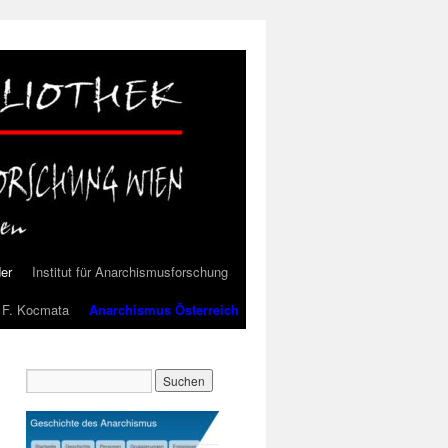
der
Institut für Anarchismusforschung
l F. Kocmata
Anarchismus Österreich