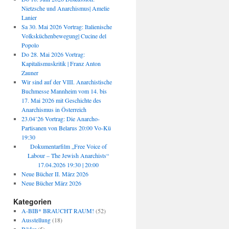
Nietzsche und Anarchismus| Amelie
Lanier
Sa 30. Mai 2026 Vortrag: Italienische
Volksküchenbewegung| Cucine del
Popolo
Do 28. Mai 2026 Vortrag:
Kapitalismuskritik | Franz Anton
Zauner
Wir sind auf der VIII. Anarchistische
Buchmesse Mannheim vom 14. bis
17. Mai 2026 mit Geschichte des
Anarchismus in Österreich
23.04’26 Vortrag: Die Anarcho-
Partisanen von Belarus 20:00 Vo-Kü
19:30
Dokumentarfilm „Free Voice of
Labour – The Jewish Anarchists“
17.04.2026 19:30 | 20:00
Neue Bücher II. März 2026
Neue Bücher März 2026
Kategorien
A-BIB* BRAUCHT RAUM!
(52)
Ausstellung
(18)