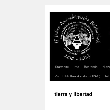
Zum
Inhalt
springen
Startseite
Info
Bestände
Nutz
Zum Bibliothekskatalog (OPAC)
Inf
tierra y libertad