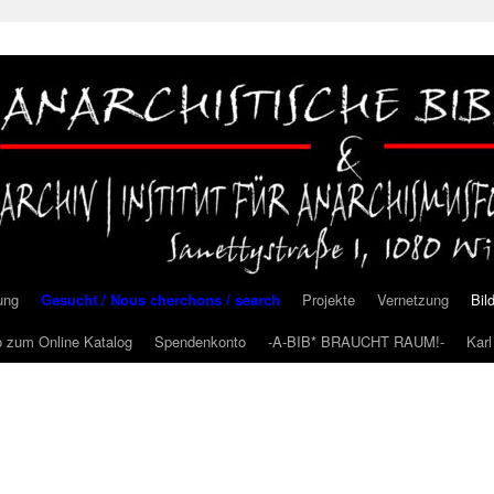
ung
Gesucht / Nous cherchons / search
Projekte
Vernetzung
Bil
o zum Online Katalog
Spendenkonto
-A-BIB* BRAUCHT RAUM!-
Kar