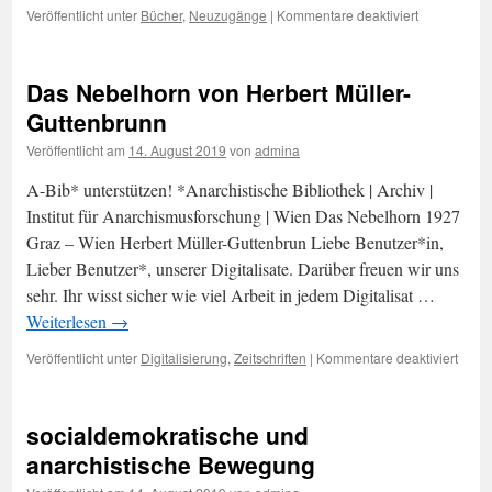
für
Veröffentlicht unter
Bücher
,
Neuzugänge
|
Kommentare deaktiviert
Neue
Bücher
im
Das Nebelhorn von Herbert Müller-
August
2019
Guttenbrunn
Veröffentlicht am
14. August 2019
von
admina
A-Bib* unterstützen! *Anarchistische Bibliothek | Archiv |
Institut für Anarchismusforschung | Wien Das Nebelhorn 1927
Graz – Wien Herbert Müller-Guttenbrun Liebe Benutzer*in,
Lieber Benutzer*, unserer Digitalisate. Darüber freuen wir uns
sehr. Ihr wisst sicher wie viel Arbeit in jedem Digitalisat …
Weiterlesen
→
für
Veröffentlicht unter
Digitalisierung
,
Zeitschriften
|
Kommentare deaktiviert
Das
Nebe
von
socialdemokratische und
Herbe
Müller
anarchistische Bewegung
Gutte