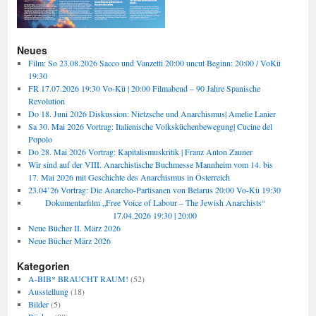
Neues
Film: So 23.08.2026 Sacco und Vanzetti 20:00 uncut Beginn: 20:00 / VoKü
19:30
FR 17.07.2026 19:30 Vo-Kü | 20:00 Filmabend – 90 Jahre Spanische
Revolution
Do 18. Juni 2026 Diskussion: Nietzsche und Anarchismus| Amelie Lanier
Sa 30. Mai 2026 Vortrag: Italienische Volksküchenbewegung| Cucine del
Popolo
Do 28. Mai 2026 Vortrag: Kapitalismuskritik | Franz Anton Zauner
Wir sind auf der VIII. Anarchistische Buchmesse Mannheim vom 14. bis
17. Mai 2026 mit Geschichte des Anarchismus in Österreich
23.04’26 Vortrag: Die Anarcho-Partisanen von Belarus 20:00 Vo-Kü 19:30
Dokumentarfilm „Free Voice of Labour – The Jewish Anarchists“
17.04.2026 19:30 | 20:00
Neue Bücher II. März 2026
Neue Bücher März 2026
Kategorien
A-BIB* BRAUCHT RAUM!
(52)
Ausstellung
(18)
Bilder
(5)