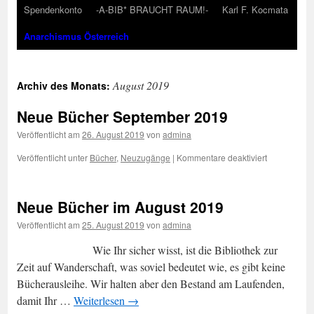
Spendenkonto
-A-BIB* BRAUCHT RAUM!-
Karl F. Kocmata
Anarchismus Österreich
August 2019
Archiv des Monats:
Neue Bücher September 2019
Veröffentlicht am
26. August 2019
von
admina
für
Veröffentlicht unter
Bücher
,
Neuzugänge
|
Kommentare deaktiviert
Neue
Bücher
September
Neue Bücher im August 2019
2019
Veröffentlicht am
25. August 2019
von
admina
Wie Ihr sicher wisst, ist die Bibliothek zur
Zeit auf Wanderschaft, was soviel bedeutet wie, es gibt keine
Bücherausleihe. Wir halten aber den Bestand am Laufenden,
damit Ihr …
Weiterlesen
→