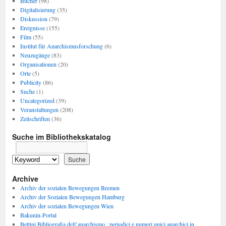
Bücher
(98)
Digitalisierung
(35)
Diskussion
(79)
Ereignisse
(155)
Film
(55)
Institut für Anarchismusforschung
(6)
Neuzugänge
(83)
Organisationen
(20)
Orte
(5)
Publicity
(86)
Suche
(1)
Uncategorized
(39)
Veranstaltungen
(208)
Zeitschriften
(36)
Suche im Bibliothekskatalog
Archive
Archiv der sozialen Bewegungen Bremen
Archiv der Sozialen Bewegungen Hamburg
Archiv der sozialen Bewegungen Wien
Bakunin-Portal
Bettini Bibliografia dell’anarchismo : periodici e numeri unici anarchici in