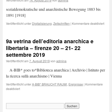
Veröffentlicht am
14. August 2019
von
admina
sozialdemokratische und anarchistische Bewegung 1883 bis
1891 [1918]
für
Veröffentlicht unter
Digitalisierung
,
Zeitschriften
|
Kommentare deaktiviert
socia
und
anarc
9a vetrina dell’editoria anarchica e
Bewe
libertaria – firenze 20 – 21- 22
settembre 2019
Veröffentlicht am
7. August 2019
von
admina
A-BIB* goes to*Biblioteca anarchica | Archivio | Istituto per
la ricerca sullà anarchismo | Vienna
Veröffentlicht unter
A-BIB* BRAUCHT RAUM!
,
Ereignisse
|
Kommentare
für
deaktiviert
9a
vetrina
dell’editoria
anarchica
e