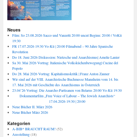
Neues
Film: So 23.08.2026 Sacco und Vanzetti 20:00 uncut Beginn: 20:00 / VoKü
19:30
FR 17.07.2026 19:30 Vo-Kü | 20:00 Filmabend – 90 Jahre Spanische
Revolution
Do 18. Juni 2026 Diskussion: Nietzsche und Anarchismus| Amelie Lanier
Sa 30. Mai 2026 Vortrag: Italienische Volksküchenbewegung| Cucine del
Popolo
Do 28. Mai 2026 Vortrag: Kapitalismuskritik | Franz Anton Zauner
Wir sind auf der VIII. Anarchistische Buchmesse Mannheim vom 14. bis
17. Mai 2026 mit Geschichte des Anarchismus in Österreich
23.04’26 Vortrag: Die Anarcho-Partisanen von Belarus 20:00 Vo-Kü 19:30
Dokumentarfilm „Free Voice of Labour – The Jewish Anarchists“
17.04.2026 19:30 | 20:00
Neue Bücher II. März 2026
Neue Bücher März 2026
Kategorien
A-BIB* BRAUCHT RAUM!
(52)
Ausstellung
(18)