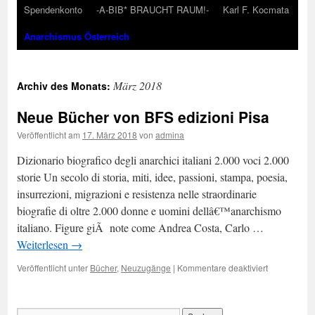
Spendenkonto
-A-BIB* BRAUCHT RAUM!-
Karl F. Kocmata
Anarchismus Österreich
März 2018
Archiv des Monats:
Neue Bücher von BFS edizioni Pisa
Veröffentlicht am
17. März 2018
von
admina
Dizionario biografico degli anarchici italiani 2.000 voci 2.000
storie Un secolo di storia, miti, idee, passioni, stampa, poesia,
insurrezioni, migrazioni e resistenza nelle straordinarie
biografie di oltre 2.000 donne e uomini dellâ€™anarchismo
italiano. Figure giÃ note come Andrea Costa, Carlo …
Weiterlesen
→
für
Veröffentlicht unter
Bücher
,
Neuzugänge
|
Kommentare deaktiviert
Neue
Bücher
von