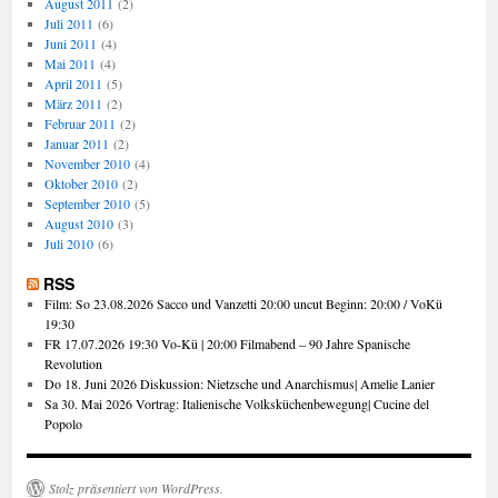
August 2011
(2)
Juli 2011
(6)
Juni 2011
(4)
Mai 2011
(4)
April 2011
(5)
März 2011
(2)
Februar 2011
(2)
Januar 2011
(2)
November 2010
(4)
Oktober 2010
(2)
September 2010
(5)
August 2010
(3)
Juli 2010
(6)
RSS
Film: So 23.08.2026 Sacco und Vanzetti 20:00 uncut Beginn: 20:00 / VoKü
19:30
FR 17.07.2026 19:30 Vo-Kü | 20:00 Filmabend – 90 Jahre Spanische
Revolution
Do 18. Juni 2026 Diskussion: Nietzsche und Anarchismus| Amelie Lanier
Sa 30. Mai 2026 Vortrag: Italienische Volksküchenbewegung| Cucine del
Popolo
Stolz präsentiert von WordPress.