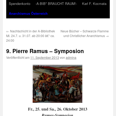
Spendenkonto
-A-BIB* BRAUCHT RAUM!-
Karl F. Kocmata
Anarchismus Österreich
←
Nachtschicht in der A-Bibliothek
Neue Bücher – Schwarze Flamme
Mi. 24.7. u. 31.07. ab 20:00 â€“ ca.
und Christlicher Anarchismus
→
24:00
9. Pierre Ramus – Symposion
Veröffentlicht am
11. September 2013
von
admina
Fr., 25. und Sa., 26. Oktober 2013
Ramus-Symposion