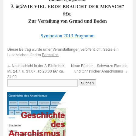
Â â€žWIE VIEL ERDE BRAUCHT DER MENSCH?
â€œ
Zur Verteilung von Grund und Boden
Symposion 2013 Programm
Dieser Beitrag wurde unter
Veranstaltungen
veröffentlicht. Setze ein
Lesezeichen für den
Permalink
.
←
Nachtschicht in der A-Bibliothek
Neue Bücher – Schwarze Flamme
Mi. 24.7. u. 31.07. ab 20:00 â€“ ca.
und Christlicher Anarchismus
→
24:00