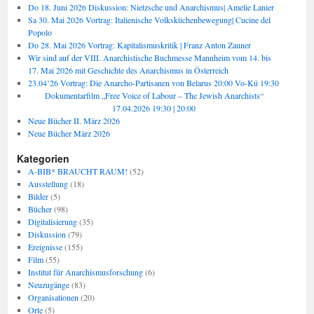
Do 18. Juni 2026 Diskussion: Nietzsche und Anarchismus| Amelie Lanier
Sa 30. Mai 2026 Vortrag: Italienische Volksküchenbewegung| Cucine del
Popolo
Do 28. Mai 2026 Vortrag: Kapitalismuskritik | Franz Anton Zauner
Wir sind auf der VIII. Anarchistische Buchmesse Mannheim vom 14. bis
17. Mai 2026 mit Geschichte des Anarchismus in Österreich
23.04’26 Vortrag: Die Anarcho-Partisanen von Belarus 20:00 Vo-Kü 19:30
Dokumentarfilm „Free Voice of Labour – The Jewish Anarchists“
17.04.2026 19:30 | 20:00
Neue Bücher II. März 2026
Neue Bücher März 2026
Kategorien
A-BIB* BRAUCHT RAUM!
(52)
Ausstellung
(18)
Bilder
(5)
Bücher
(98)
Digitalisierung
(35)
Diskussion
(79)
Ereignisse
(155)
Film
(55)
Institut für Anarchismusforschung
(6)
Neuzugänge
(83)
Organisationen
(20)
Orte
(5)