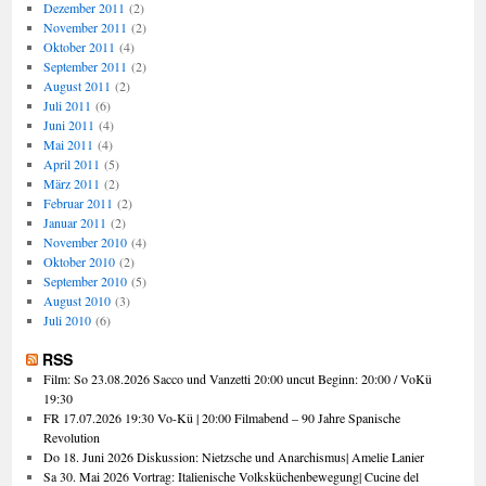
Dezember 2011
(2)
November 2011
(2)
Oktober 2011
(4)
September 2011
(2)
August 2011
(2)
Juli 2011
(6)
Juni 2011
(4)
Mai 2011
(4)
April 2011
(5)
März 2011
(2)
Februar 2011
(2)
Januar 2011
(2)
November 2010
(4)
Oktober 2010
(2)
September 2010
(5)
August 2010
(3)
Juli 2010
(6)
RSS
Film: So 23.08.2026 Sacco und Vanzetti 20:00 uncut Beginn: 20:00 / VoKü
19:30
FR 17.07.2026 19:30 Vo-Kü | 20:00 Filmabend – 90 Jahre Spanische
Revolution
Do 18. Juni 2026 Diskussion: Nietzsche und Anarchismus| Amelie Lanier
Sa 30. Mai 2026 Vortrag: Italienische Volksküchenbewegung| Cucine del