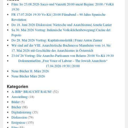
Film: So 23.08.2026 Sacco und Vanzetti 20:00 uncut Beginn: 20:00 / VoKü
19:30
FR 17.07.2026 19:30 Vo-Kü | 20:00 Filmabend – 90 Jahre Spanische
Revolution
Do 18. Juni 2026 Diskussion: Nietzsche und Anarchismus| Amelie Lanier
Sa 30. Mai 2026 Vortrag: Italienische Volksküchenbewegung| Cucine del
Popolo
Do 28. Mai 2026 Vortrag: Kapitalismuskritik | Franz Anton Zauner
Wir sind auf der VIII. Anarchistische Buchmesse Mannheim vom 14. bis
17. Mai 2026 mit Geschichte des Anarchismus in Österreich
23.04’26 Vortrag: Die Anarcho-Partisanen von Belarus 20:00 Vo-Kü 19:30
Dokumentarfilm „Free Voice of Labour – The Jewish Anarchists“
17.04.2026 19:30 | 20:00
Neue Bücher II. März 2026
Neue Bücher März 2026
Kategorien
A-BIB* BRAUCHT RAUM!
(52)
Ausstellung
(18)
Bilder
(5)
Bücher
(98)
Digitalisierung
(35)
Diskussion
(79)
Ereignisse
(155)
Film
(55)