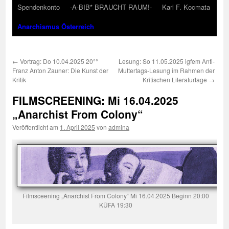
Spendenkonto
-A-BIB* BRAUCHT RAUM!-
Karl F. Kocmata
Anarchismus Österreich
←
Vortrag: Do 10.04.2025 20°°
Lesung: So 11.05.2025 igfem Anti-
Franz Anton Zauner: Die Kunst der
Muttertags-Lesung im Rahmen der
Kritik
Kritischen Literaturtage
→
FILMSCREENING: Mi 16.04.2025
„Anarchist From Colony“
Veröffentlicht am
1. April 2025
von
admina
Filmsceening „Anarchist From Colony“ Mi 16.04.2025 Beginn 20:00
KÜFA 19:30