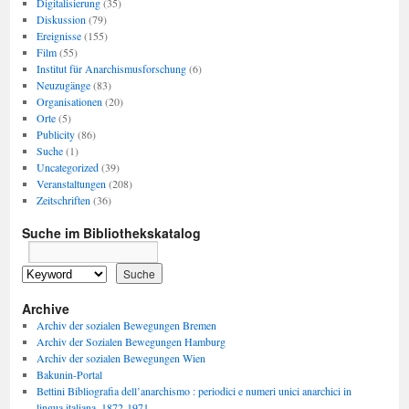
Digitalisierung
(35)
Diskussion
(79)
Ereignisse
(155)
Film
(55)
Institut für Anarchismusforschung
(6)
Neuzugänge
(83)
Organisationen
(20)
Orte
(5)
Publicity
(86)
Suche
(1)
Uncategorized
(39)
Veranstaltungen
(208)
Zeitschriften
(36)
Suche im Bibliothekskatalog
Archive
Archiv der sozialen Bewegungen Bremen
Archiv der Sozialen Bewegungen Hamburg
Archiv der sozialen Bewegungen Wien
Bakunin-Portal
Bettini Bibliografia dell’anarchismo : periodici e numeri unici anarchici in
lingua italiana, 1872-1971