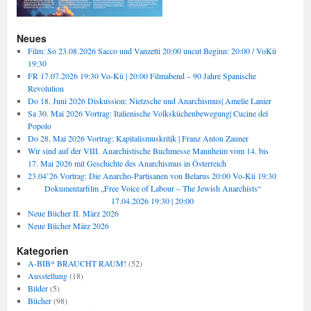
Neues
Film: So 23.08.2026 Sacco und Vanzetti 20:00 uncut Beginn: 20:00 / VoKü
19:30
FR 17.07.2026 19:30 Vo-Kü | 20:00 Filmabend – 90 Jahre Spanische
Revolution
Do 18. Juni 2026 Diskussion: Nietzsche und Anarchismus| Amelie Lanier
Sa 30. Mai 2026 Vortrag: Italienische Volksküchenbewegung| Cucine del
Popolo
Do 28. Mai 2026 Vortrag: Kapitalismuskritik | Franz Anton Zauner
Wir sind auf der VIII. Anarchistische Buchmesse Mannheim vom 14. bis
17. Mai 2026 mit Geschichte des Anarchismus in Österreich
23.04’26 Vortrag: Die Anarcho-Partisanen von Belarus 20:00 Vo-Kü 19:30
Dokumentarfilm „Free Voice of Labour – The Jewish Anarchists“
17.04.2026 19:30 | 20:00
Neue Bücher II. März 2026
Neue Bücher März 2026
Kategorien
A-BIB* BRAUCHT RAUM!
(52)
Ausstellung
(18)
Bilder
(5)
Bücher
(98)