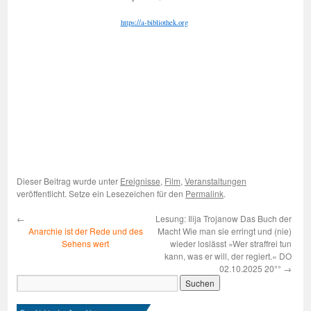
https://a-bibliothek.org
Dieser Beitrag wurde unter
Ereignisse
,
Film
,
Veranstaltungen
veröffentlicht. Setze ein Lesezeichen für den
Permalink
.
←
Lesung: Ilija Trojanow Das Buch der
Anarchie ist der Rede und des
Macht Wie man sie erringt und (nie)
Sehens wert
wieder loslässt »Wer straffrei tun
kann, was er will, der regiert.« DO
02.10.2025 20°°
→