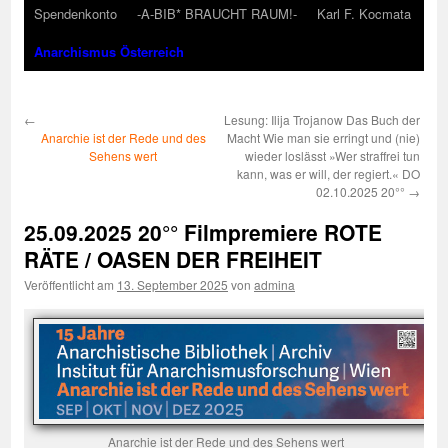
Spendenkonto
-A-BIB* BRAUCHT RAUM!-
Karl F. Kocmata
Anarchismus Österreich
←
Lesung: Ilija Trojanow Das Buch der
Anarchie ist der Rede und des
Macht Wie man sie erringt und (nie)
Sehens wert
wieder loslässt »Wer straffrei tun
kann, was er will, der regiert.« DO
02.10.2025 20°°
→
25.09.2025 20°° Filmpremiere ROTE
RÄTE / OASEN DER FREIHEIT
Veröffentlicht am
13. September 2025
von
admina
Anarchie ist der Rede und des Sehens wert