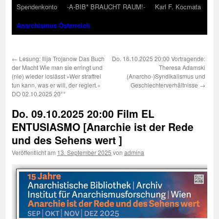
Spendenkonto
-A-BIB* BRAUCHT RAUM!-
Karl F. Kocmata
Anarchismus Österreich
←
Lesung: Ilija Trojanow Das Buch
Do. 16.10.2025 20:00 Vortragende:
der Macht Wie man sie erringt und
Theresa Adamski
(nie) wieder loslässt »Wer straffrei
(Anarcho-)Syndikalismus und
tun kann, was er will, der regiert.«
Geschlechterverhältnisse
→
DO 02.10.2025 20°°
Do. 09.10.2025 20:00 Film EL
ENTUSIASMO [Anarchie ist der Rede
und des Sehens wert ]
Veröffentlicht am
13. September 2025
von
admina