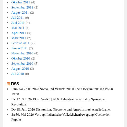
Oktober 2011
(4)
September 2011
(2)
August 2011
(2)
Juli 2011
(6)
Juni 2011
(4)
Mai 2011
(4)
April 2011
(5)
März 2011
(2)
Februar 2011
(2)
Januar 2011
(2)
November 2010
(4)
Oktober 2010
(2)
September 2010
(5)
August 2010
(3)
Juli 2010
(6)
RSS
Film: So 23.08.2026 Sacco und Vanzetti 20:00 uncut Beginn: 20:00 / VoKü
19:30
FR 17.07.2026 19:30 Vo-Kü | 20:00 Filmabend – 90 Jahre Spanische
Revolution
Do 18. Juni 2026 Diskussion: Nietzsche und Anarchismus| Amelie Lanier
Sa 30. Mai 2026 Vortrag: Italienische Volksküchenbewegung| Cucine del
Popolo