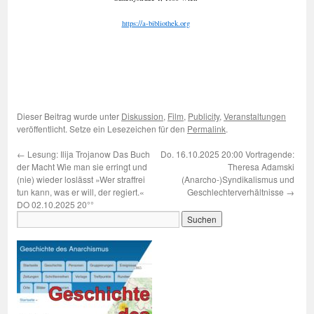
https://a-bibliothek.org
Dieser Beitrag wurde unter
Diskussion
,
Film
,
Publicity
,
Veranstaltungen
veröffentlicht. Setze ein Lesezeichen für den
Permalink
.
←
Lesung: Ilija Trojanow Das Buch
Do. 16.10.2025 20:00 Vortragende:
der Macht Wie man sie erringt und
Theresa Adamski
(nie) wieder loslässt »Wer straffrei
(Anarcho-)Syndikalismus und
tun kann, was er will, der regiert.«
Geschlechterverhältnisse
→
DO 02.10.2025 20°°