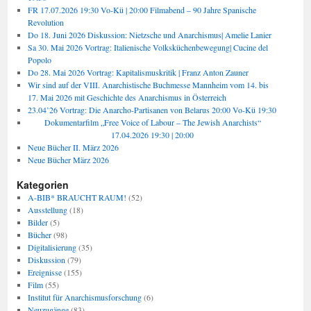
FR 17.07.2026 19:30 Vo-Kü | 20:00 Filmabend – 90 Jahre Spanische
Revolution
Do 18. Juni 2026 Diskussion: Nietzsche und Anarchismus| Amelie Lanier
Sa 30. Mai 2026 Vortrag: Italienische Volksküchenbewegung| Cucine del
Popolo
Do 28. Mai 2026 Vortrag: Kapitalismuskritik | Franz Anton Zauner
Wir sind auf der VIII. Anarchistische Buchmesse Mannheim vom 14. bis
17. Mai 2026 mit Geschichte des Anarchismus in Österreich
23.04’26 Vortrag: Die Anarcho-Partisanen von Belarus 20:00 Vo-Kü 19:30
Dokumentarfilm „Free Voice of Labour – The Jewish Anarchists“
17.04.2026 19:30 | 20:00
Neue Bücher II. März 2026
Neue Bücher März 2026
Kategorien
A-BIB* BRAUCHT RAUM!
(52)
Ausstellung
(18)
Bilder
(5)
Bücher
(98)
Digitalisierung
(35)
Diskussion
(79)
Ereignisse
(155)
Film
(55)
Institut für Anarchismusforschung
(6)
Neuzugänge
(83)