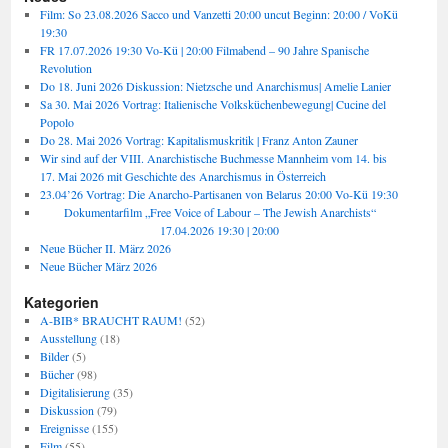
Film: So 23.08.2026 Sacco und Vanzetti 20:00 uncut Beginn: 20:00 / VoKü
19:30
FR 17.07.2026 19:30 Vo-Kü | 20:00 Filmabend – 90 Jahre Spanische
Revolution
Do 18. Juni 2026 Diskussion: Nietzsche und Anarchismus| Amelie Lanier
Sa 30. Mai 2026 Vortrag: Italienische Volksküchenbewegung| Cucine del
Popolo
Do 28. Mai 2026 Vortrag: Kapitalismuskritik | Franz Anton Zauner
Wir sind auf der VIII. Anarchistische Buchmesse Mannheim vom 14. bis
17. Mai 2026 mit Geschichte des Anarchismus in Österreich
23.04’26 Vortrag: Die Anarcho-Partisanen von Belarus 20:00 Vo-Kü 19:30
Dokumentarfilm „Free Voice of Labour – The Jewish Anarchists“
17.04.2026 19:30 | 20:00
Neue Bücher II. März 2026
Neue Bücher März 2026
Kategorien
A-BIB* BRAUCHT RAUM!
(52)
Ausstellung
(18)
Bilder
(5)
Bücher
(98)
Digitalisierung
(35)
Diskussion
(79)
Ereignisse
(155)
Film
(55)