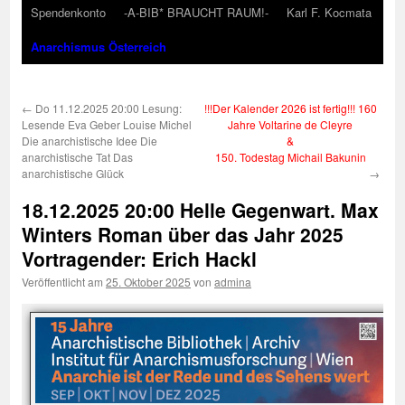
Spendenkonto
-A-BIB* BRAUCHT RAUM!-
Karl F. Kocmata
Anarchismus Österreich
←
Do 11.12.2025 20:00 Lesung:
!!!Der Kalender 2026 ist fertig!!! 160
Lesende Eva Geber Louise Michel
Jahre Voltarine de Cleyre
Die anarchistische Idee Die
&
anarchistische Tat Das
150. Todestag Michail Bakunin
anarchistische Glück
→
18.12.2025 20:00 Helle Gegenwart. Max
Winters Roman über das Jahr 2025
Vortragender: Erich Hackl
Veröffentlicht am
25. Oktober 2025
von
admina