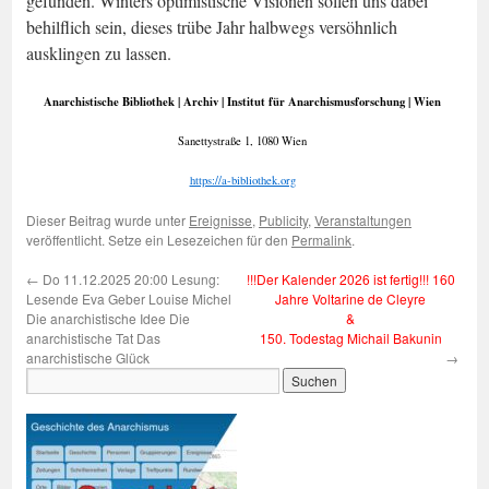
gefunden. Winters optimistische Visionen sollen uns dabei
behilflich sein, dieses trübe Jahr halbwegs versöhnlich
ausklingen zu lassen.
Anarchistische Bibliothek | Archiv | Institut für Anarchismusforschung | Wien
Sanettystraße 1, 1080 Wien
https://a-bibliothek.org
Dieser Beitrag wurde unter
Ereignisse
,
Publicity
,
Veranstaltungen
veröffentlicht. Setze ein Lesezeichen für den
Permalink
.
←
Do 11.12.2025 20:00 Lesung:
!!!Der Kalender 2026 ist fertig!!! 160
Lesende Eva Geber Louise Michel
Jahre Voltarine de Cleyre
Die anarchistische Idee Die
&
anarchistische Tat Das
150. Todestag Michail Bakunin
anarchistische Glück
→