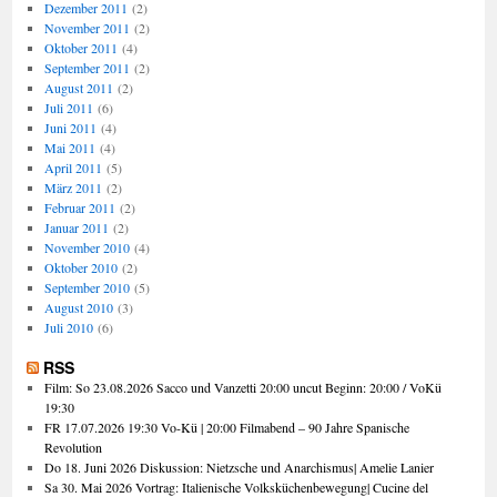
Dezember 2011
(2)
November 2011
(2)
Oktober 2011
(4)
September 2011
(2)
August 2011
(2)
Juli 2011
(6)
Juni 2011
(4)
Mai 2011
(4)
April 2011
(5)
März 2011
(2)
Februar 2011
(2)
Januar 2011
(2)
November 2010
(4)
Oktober 2010
(2)
September 2010
(5)
August 2010
(3)
Juli 2010
(6)
RSS
Film: So 23.08.2026 Sacco und Vanzetti 20:00 uncut Beginn: 20:00 / VoKü
19:30
FR 17.07.2026 19:30 Vo-Kü | 20:00 Filmabend – 90 Jahre Spanische
Revolution
Do 18. Juni 2026 Diskussion: Nietzsche und Anarchismus| Amelie Lanier
Sa 30. Mai 2026 Vortrag: Italienische Volksküchenbewegung| Cucine del