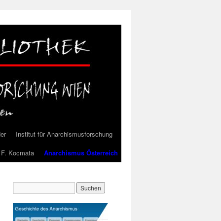
der
Institut für Anarchismusforschung
l F. Kocmata
Anarchismus Österreich