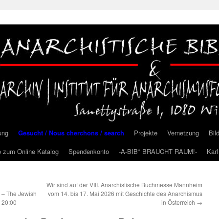
ung
Gesucht / Nous cherchons / search
Projekte
Vernetzung
Bil
o zum Online Katalog
Spendenkonto
-A-BIB* BRAUCHT RAUM!-
Kar
Wir sind auf der VIII. Anarchistische Buchmesse Mannheim
 – The Jewish
vom 14. bis 17. Mai 2026 mit Geschichte des Anarchismus
| 20:00
in Österreich
→