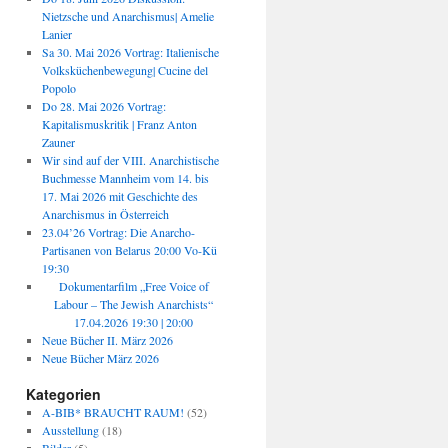
Nietzsche und Anarchismus| Amelie
Lanier
Sa 30. Mai 2026 Vortrag: Italienische
Volksküchenbewegung| Cucine del
Popolo
Do 28. Mai 2026 Vortrag:
Kapitalismuskritik | Franz Anton
Zauner
Wir sind auf der VIII. Anarchistische
Buchmesse Mannheim vom 14. bis
17. Mai 2026 mit Geschichte des
Anarchismus in Österreich
23.04’26 Vortrag: Die Anarcho-
Partisanen von Belarus 20:00 Vo-Kü
19:30
Dokumentarfilm „Free Voice of
Labour – The Jewish Anarchists“
17.04.2026 19:30 | 20:00
Neue Bücher II. März 2026
Neue Bücher März 2026
Kategorien
A-BIB* BRAUCHT RAUM!
(52)
Ausstellung
(18)