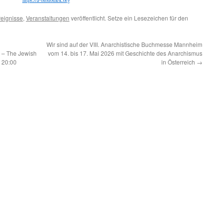
https://a-bibliothek.org
reignisse
,
Veranstaltungen
veröffentlicht. Setze ein Lesezeichen für den
Wir sind auf der VIII. Anarchistische Buchmesse Mannheim
 – The Jewish
vom 14. bis 17. Mai 2026 mit Geschichte des Anarchismus
| 20:00
in Österreich
→