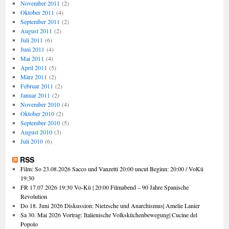
November 2011
(2)
Oktober 2011
(4)
September 2011
(2)
August 2011
(2)
Juli 2011
(6)
Juni 2011
(4)
Mai 2011
(4)
April 2011
(5)
März 2011
(2)
Februar 2011
(2)
Januar 2011
(2)
November 2010
(4)
Oktober 2010
(2)
September 2010
(5)
August 2010
(3)
Juli 2010
(6)
RSS
Film: So 23.08.2026 Sacco und Vanzetti 20:00 uncut Beginn: 20:00 / VoKü
19:30
FR 17.07.2026 19:30 Vo-Kü | 20:00 Filmabend – 90 Jahre Spanische
Revolution
Do 18. Juni 2026 Diskussion: Nietzsche und Anarchismus| Amelie Lanier
Sa 30. Mai 2026 Vortrag: Italienische Volksküchenbewegung| Cucine del
Popolo