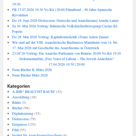
19:30
FR 17.07.2026 19:30 Vo-Kü | 20:00 Filmabend – 90 Jahre Spanische
Revolution
Do 18. Juni 2026 Diskussion: Nietzsche und Anarchismus| Amelie Lanier
Sa 30. Mai 2026 Vortrag: Italienische Volksküchenbewegung| Cucine del
Popolo
Do 28. Mai 2026 Vortrag: Kapitalismuskritik | Franz Anton Zauner
Wir sind auf der VIII. Anarchistische Buchmesse Mannheim vom 14. bis
17. Mai 2026 mit Geschichte des Anarchismus in Österreich
23.04’26 Vortrag: Die Anarcho-Partisanen von Belarus 20:00 Vo-Kü 19:30
Dokumentarfilm „Free Voice of Labour – The Jewish Anarchists“
17.04.2026 19:30 | 20:00
Neue Bücher II. März 2026
Neue Bücher März 2026
Kategorien
A-BIB* BRAUCHT RAUM!
(52)
Ausstellung
(18)
Bilder
(5)
Bücher
(98)
Digitalisierung
(35)
Diskussion
(79)
Ereignisse
(155)
Film
(55)
Institut für Anarchismusforschung
(6)