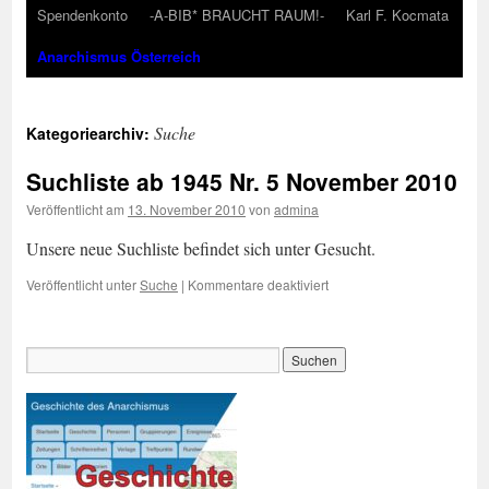
Spendenkonto
-A-BIB* BRAUCHT RAUM!-
Karl F. Kocmata
Anarchismus Österreich
Suche
Kategoriearchiv:
Suchliste ab 1945 Nr. 5 November 2010
Veröffentlicht am
13. November 2010
von
admina
Unsere neue Suchliste befindet sich unter Gesucht.
für
Veröffentlicht unter
Suche
|
Kommentare deaktiviert
Suchliste
ab
1945
Nr.
5
November
2010