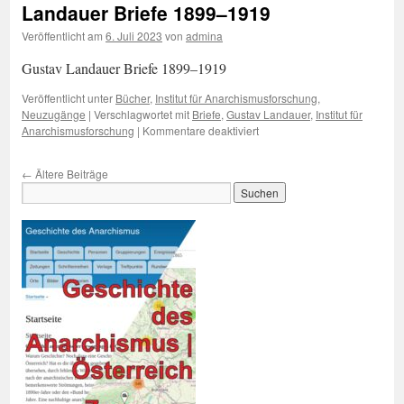
19:30
Landauer Briefe 1899–1919
Veröffentlicht am
6. Juli 2023
von
admina
Gustav Landauer Briefe 1899–1919
Veröffentlicht unter
Bücher
,
Institut für Anarchismusforschung
,
Neuzugänge
|
Verschlagwortet mit
Briefe
,
Gustav Landauer
,
Institut für
für
Anarchismusforschung
|
Kommentare deaktiviert
Neu
in
←
Ältere Beiträge
der
Bibliothek:
Gustav
Landauer
Briefe
1899–
1919