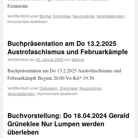
Feministin
Rocker
von
Veröffentlicht unter
Bücher
,
Ereignisse
,
Neuzugänge
,
Veranstaltungen
|
Tilo
für
Kommentare deaktiviert
Steireif
Do
22.01.2026
Lesung:
Buchpräsentation am Do 13.2.2025
Brigitte
Rath
Austrofaschismus und Februarkämpfe
Frei
Veröffentlicht am
20. Januar 2025
von
admina
denken,
frei
Buchpräsentation am Do 13.2.2025 Austrofaschismus und
leben
Olga
Februarkämpfe Beginn 20:00 Vo-Kü* 19:30
Misař
.
Veröffentlicht unter
Diskussion
,
Ereignisse
,
Neuzugänge
,
Aktivistin
für
Veranstaltungen
|
Kommentare deaktiviert
.
Buchpräsentation
Pazifistin
am
.
Do
Buchvorstellung: Do 18.04.2024 Gerald
Feministin
13.2.2025
Austrofaschismus
Grüneklee Nur Lumpen werden
und
überleben
Februarkämpfe