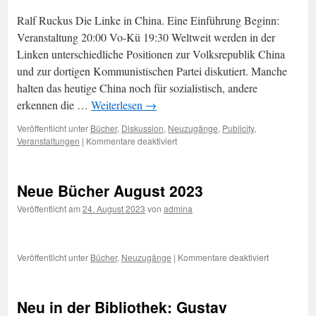
Ralf Ruckus Die Linke in China. Eine Einführung Beginn:
Veranstaltung 20:00 Vo-Kü 19:30 Weltweit werden in der
Linken unterschiedliche Positionen zur Volksrepublik China
und zur dortigen Kommunistischen Partei diskutiert. Manche
halten das heutige China noch für sozialistisch, andere
erkennen die …
Weiterlesen
→
Veröffentlicht unter
Bücher
,
Diskussion
,
Neuzugänge
,
Publicity
,
für
Veranstaltungen
|
Kommentare deaktiviert
Die
Linke
in
Neue Bücher August 2023
China.
Eine
Veröffentlicht am
24. August 2023
von
admina
Einführung
Mo
16.10.2023
Beginn:
für
Veröffentlicht unter
Bücher
,
Neuzugänge
|
Kommentare deaktiviert
Veranstaltung
Neue
20:00
Bücher
Vo-
August
Neu in der Bibliothek: Gustav
Kü
2023