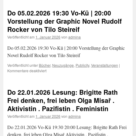
Bücher
März
Do 05.02.2026 19:30 Vo-Kü | 20:00
2026
Vorstellung der Graphic Novel Rudolf
Rocker von Tilo Steireif
Veröffentlicht am
1. Januar 2026
von
admina
Do 05.02.2026 19:30 Vo-Kü | 20:00 Vorstellung der Graphic
Novel Rudolf Rocker von Tilo Steireif
Veröffentlicht unter
Bücher
,
Neuzugänge
,
Publicity
,
Veranstaltungen
|
für
Kommentare deaktiviert
Do
05.02.2026
19:30
Do 22.01.2026 Lesung: Brigitte Rath
Vo-
Kü
Frei denken, frei leben Olga Misař .
|
Aktivistin . Pazifistin . Feministin
20:00
Vorstellung
Veröffentlicht am
1. Januar 2026
von
admina
der
Graphic
Do 22.01.2026 Vo-Kü 19:30 20:00 Lesung: Brigitte Rath Frei
Novel
denken, frei leben Olga Misař Aktivistin . Pazifistin .
Rudolf