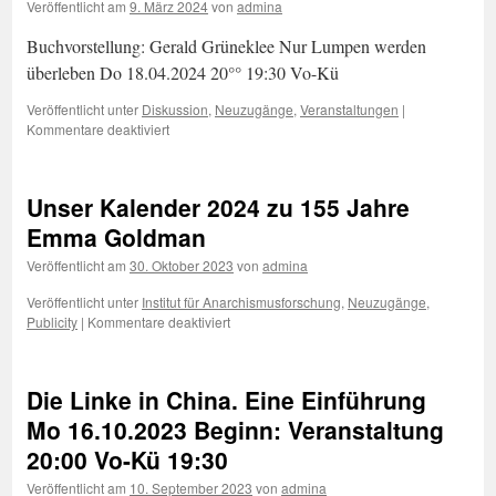
Veröffentlicht am
9. März 2024
von
admina
Buchvorstellung: Gerald Grüneklee Nur Lumpen werden
überleben Do 18.04.2024 20°° 19:30 Vo-Kü
Veröffentlicht unter
Diskussion
,
Neuzugänge
,
Veranstaltungen
|
für
Kommentare deaktiviert
Buchvorstellung:
Do
18.04.2024
Unser Kalender 2024 zu 155 Jahre
Gerald
Grüneklee
Emma Goldman
Nur
Veröffentlicht am
30. Oktober 2023
von
admina
Lumpen
werden
Veröffentlicht unter
Institut für Anarchismusforschung
,
Neuzugänge
,
überleben
für
Publicity
|
Kommentare deaktiviert
Unser
Kalender
2024
Die Linke in China. Eine Einführung
zu
155
Mo 16.10.2023 Beginn: Veranstaltung
Jahre
20:00 Vo-Kü 19:30
Emma
Goldman
Veröffentlicht am
10. September 2023
von
admina