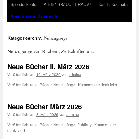
Spendenkonto
-A-BIB* BRAUCHT RAUM!-
Karl F. Kocmata
Anarchismus Österreich
Neuzugänge
Kategoriearchiv:
Neuzugänge von Büchern, Zeitschriften u.a.
Neue Bücher II. März 2026
Veröffentlicht am
19. März 2026
von
admina
für
Veröffentlicht unter
Bücher
,
Neuzugänge
|
Kommentare deaktiviert
Neue
Bücher
II.
Neue Bücher März 2026
März
2026
Veröffentlicht am
3. März 2026
von
admina
Veröffentlicht unter
Bücher
,
Neuzugänge
,
Publicity
|
Kommentare
für
deaktiviert
Neue