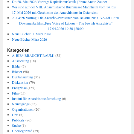
Do 28. Mai 2026 Vortrag: Kapitalismuskritik | Franz Anton Zauner
Wir sind auf der VIII. Anarchistische Buchmesse Mannheim vom 14. bis
17. Mai 2026 mit Geschichte des Anarchismus in Österreich
23.04’26 Vortrag: Die Anarcho-Partisanen von Belarus 20:00 Vo-Kü 19:30
Dokumentarfilm „Free Voice of Labour – The Jewish Anarchists“
17.04.2026 19:30 | 20:00
Neue Bücher II. März 2026
Neue Bücher März 2026
Kategorien
A-BIB* BRAUCHT RAUM!
(52)
Ausstellung
(18)
Bilder
(5)
Bücher
(98)
Digitalisierung
(35)
Diskussion
(79)
Ereignisse
(155)
Film
(55)
Institut für Anarchismusforschung
(6)
Neuzugänge
(83)
Organisationen
(20)
Orte
(5)
Publicity
(86)
Suche
(1)
Uncategorized
(39)