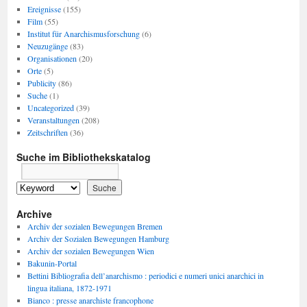
Ereignisse
(155)
Film
(55)
Institut für Anarchismusforschung
(6)
Neuzugänge
(83)
Organisationen
(20)
Orte
(5)
Publicity
(86)
Suche
(1)
Uncategorized
(39)
Veranstaltungen
(208)
Zeitschriften
(36)
Suche im Bibliothekskatalog
Archive
Archiv der sozialen Bewegungen Bremen
Archiv der Sozialen Bewegungen Hamburg
Archiv der sozialen Bewegungen Wien
Bakunin-Portal
Bettini Bibliografia dell’anarchismo : periodici e numeri unici anarchici in
lingua italiana, 1872-1971
Bianco : presse anarchiste francophone