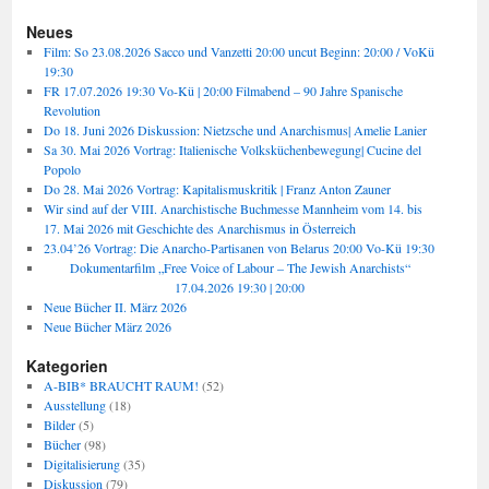
Neues
Film: So 23.08.2026 Sacco und Vanzetti 20:00 uncut Beginn: 20:00 / VoKü
19:30
FR 17.07.2026 19:30 Vo-Kü | 20:00 Filmabend – 90 Jahre Spanische
Revolution
Do 18. Juni 2026 Diskussion: Nietzsche und Anarchismus| Amelie Lanier
Sa 30. Mai 2026 Vortrag: Italienische Volksküchenbewegung| Cucine del
Popolo
Do 28. Mai 2026 Vortrag: Kapitalismuskritik | Franz Anton Zauner
Wir sind auf der VIII. Anarchistische Buchmesse Mannheim vom 14. bis
17. Mai 2026 mit Geschichte des Anarchismus in Österreich
23.04’26 Vortrag: Die Anarcho-Partisanen von Belarus 20:00 Vo-Kü 19:30
Dokumentarfilm „Free Voice of Labour – The Jewish Anarchists“
17.04.2026 19:30 | 20:00
Neue Bücher II. März 2026
Neue Bücher März 2026
Kategorien
A-BIB* BRAUCHT RAUM!
(52)
Ausstellung
(18)
Bilder
(5)
Bücher
(98)
Digitalisierung
(35)
Diskussion
(79)