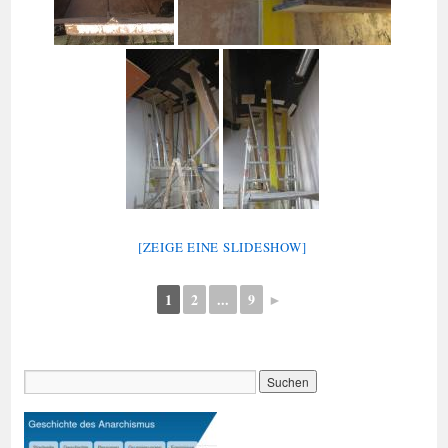
[ZEIGE EINE SLIDESHOW]
1
2
...
9
►